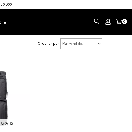
150.000
S 🔥
0
Ordenar por
 GRATIS