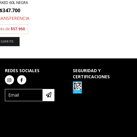
AKED 60L NEGRA
$347.700
RANSFERENCIA
erés de
$57.950
REDES SOCIALES
SEGURIDAD Y
CERTIFICACIONES