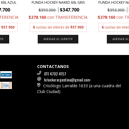
 60L AZUL
FUNDA HOCKEY NAKED 60L GRIS
FUNDA HOCKEY N
7.700
$347.700
$393.300
$393.300
FERENCIA
$278.160
con
TRANSFERENCIA
$278.160
con
T
e
$57.950
6
cuotas sin interés de
$57.950
6
cuotas sin int
CONTACTANOS
011 4702 4157
hrlockerargentina@gmail.com
Crisólogo Larralde 1633 (a una cuadra del
Club Ciudad)