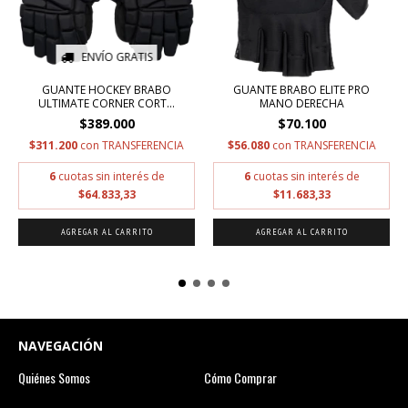
ENVÍO GRATIS
GUANTE HOCKEY BRABO
GUANTE BRABO ELITE PRO
ULTIMATE CORNER CORT...
MANO DERECHA
$389.000
$70.100
$311.200
con
TRANSFERENCIA
$56.080
con
TRANSFERENCIA
6
cuotas sin interés de
6
cuotas sin interés de
$64.833,33
$11.683,33
AGREGAR AL CARRITO
AGREGAR AL CARRITO
NAVEGACIÓN
Quiénes Somos
Cómo Comprar