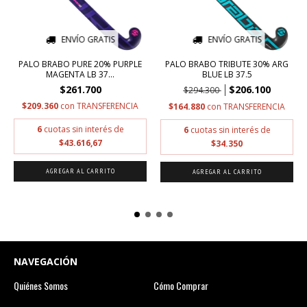
ENVÍO GRATIS
ENVÍO GRATIS
PALO BRABO PURE 20% PURPLE
PALO BRABO TRIBUTE 30% ARG
MAGENTA LB 37...
BLUE LB 37.5
$261.700
$206.100
$294.300
$209.360
con
TRANSFERENCIA
$164.880
con
TRANSFERENCIA
6
cuotas sin interés de
6
cuotas sin interés de
$43.616,67
$34.350
AGREGAR AL CARRITO
AGREGAR AL CARRITO
NAVEGACIÓN
Quiénes Somos
Cómo Comprar