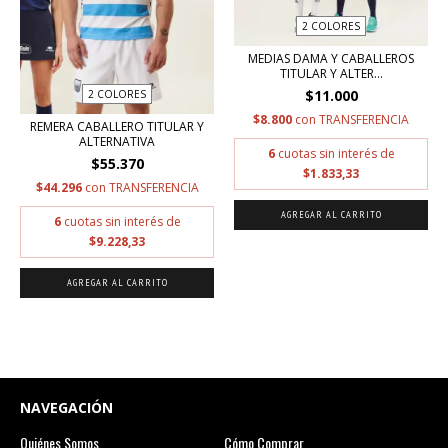
2 COLORES
MEDIAS DAMA Y CABALLEROS
TITULAR Y ALTER...
$11.000
2 COLORES
$8.800
con
TRANSFERENCIA
REMERA CABALLERO TITULAR Y
ALTERNATIVA
6
cuotas sin interés de
$55.370
$1.833,33
$44.296
con
TRANSFERENCIA
AGREGAR AL CARRITO
6
cuotas sin interés de
$9.228,33
AGREGAR AL CARRITO
NAVEGACIÓN
Quiénes Somos
Cómo Comprar