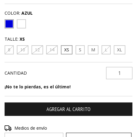
COLOR:
AZUL
TALLE:
XS
8
10
12
14
XS
S
M
L
XL
CANTIDAD
¡No te lo pierdas, es el último!
Entregas para el CP:
Medios de envío
CAMBIAR CP